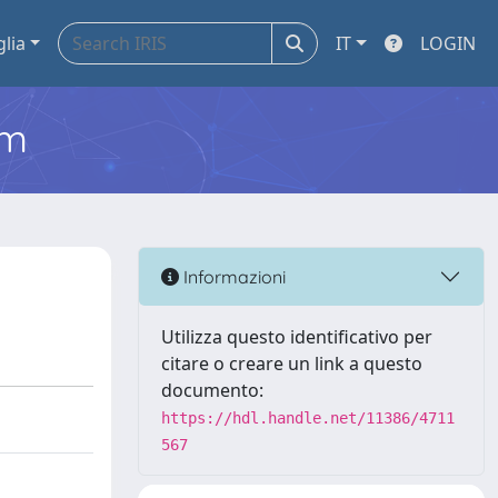
glia
IT
LOGIN
em
Informazioni
Utilizza questo identificativo per
citare o creare un link a questo
documento:
https://hdl.handle.net/11386/4711
567