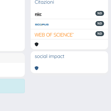
Citazioni
ND
ND
ND
social impact