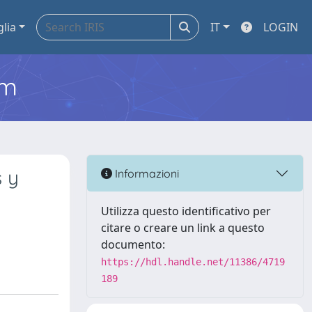
glia
IT
LOGIN
em
 y
Informazioni
Utilizza questo identificativo per
citare o creare un link a questo
documento:
https://hdl.handle.net/11386/4719
189