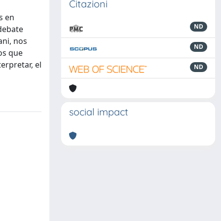
Citazioni
s en
ND
 debate
ani, nos
ND
os que
erpretar, el
ND
social impact