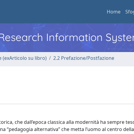
Home
Sfo
l Research Information Syst
 (exArticolo su libro)
2.2 Prefazione/Postfazione
rica, che dall’epoca classica alla modernità ha sempre tes
 Una “pedagogia alternativa” che metta l’uomo al centro della