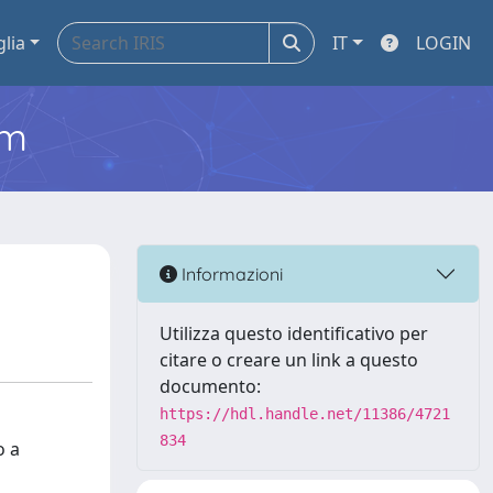
glia
IT
LOGIN
em
Informazioni
Utilizza questo identificativo per
citare o creare un link a questo
documento:
https://hdl.handle.net/11386/4721
834
o a