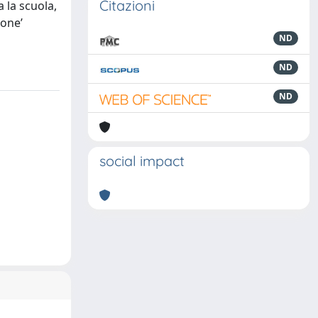
Citazioni
a la scuola,
ione’
ND
ND
ND
social impact