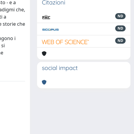
Citazioni
to - e a
radigmi che,
i a
ND
e storie che
ND
ngono i
ND
 si
ne
social impact