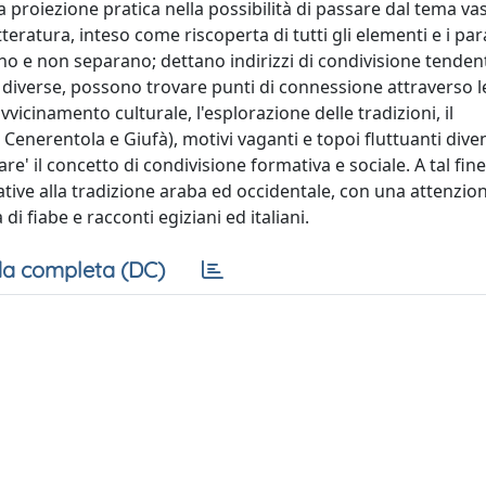
 proiezione pratica nella possibilità di passare dal tema vas
etteratura, inteso come riscoperta di tutti gli elementi e i pa
nano e non separano; dettano indirizzi di condivisione tendent
ne diverse, possono trovare punti di connessione attraverso l
vicinamento culturale, l'esplorazione delle tradizioni, il
enerentola e Giufà), motivi vaganti e topoi fluttuanti dive
re' il concetto di condivisione formativa e sociale. A tal fine
ative alla tradizione araba ed occidentale, con una attenzio
 fiabe e racconti egiziani ed italiani.
a completa (DC)