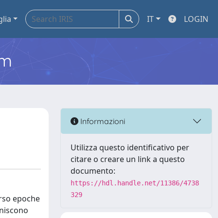
glia
IT
LOGIN
em
Informazioni
Utilizza questo identificativo per
citare o creare un link a questo
documento:
https://hdl.handle.net/11386/4738
329
verso epoche
uniscono