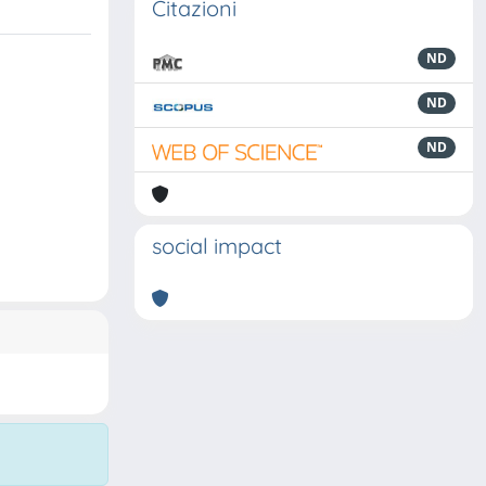
Citazioni
ND
ND
ND
social impact