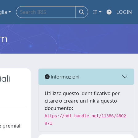
glia
IT
LOGIN
em
ali
Informazioni
Utilizza questo identificativo per
citare o creare un link a questo
documento:
https://hdl.handle.net/11386/4802
971
e premiali