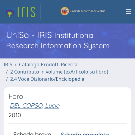
UniSa - IRIS
Institutional
Research Information System
IRIS
Catalogo Prodotti Ricerca
2 Contributo in volume (exArticolo su libro)
2.4 Voce Dizionario/Enciclopedia
Foro
DEL CORSO, Lucio
2010
Scheda breve
Scheda completa