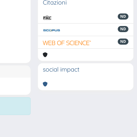
Citazioni
ND
ND
ND
social impact