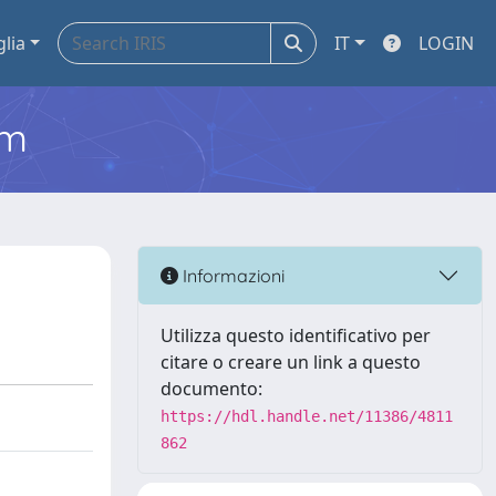
glia
IT
LOGIN
em
Informazioni
Utilizza questo identificativo per
citare o creare un link a questo
documento:
https://hdl.handle.net/11386/4811
862