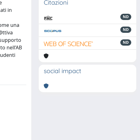
Citazioni
e
ati in
ND
 come una
ND
@ttiva
 supporto
ND
o nell’AB
tudenti
social impact