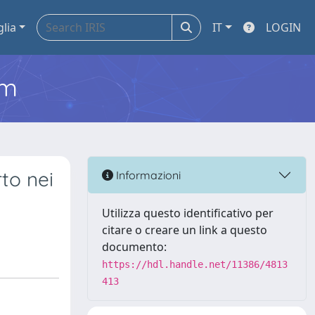
glia
IT
LOGIN
em
to nei
Informazioni
Utilizza questo identificativo per
citare o creare un link a questo
documento:
https://hdl.handle.net/11386/4813
413