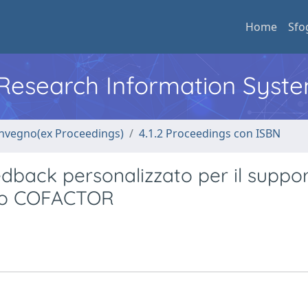
Home
Sfo
l Research Information Syst
convegno(ex Proceedings)
4.1.2 Proceedings con ISBN
dback personalizzato per il suppor
ello COFACTOR