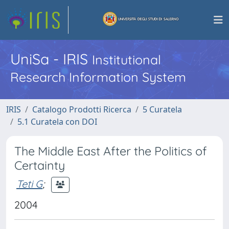
UniSa - IRIS
Institutional
Research Information System
IRIS
Catalogo Prodotti Ricerca
5 Curatela
5.1 Curatela con DOI
The Middle East After the Politics of
Certainty
Teti G
;
2004