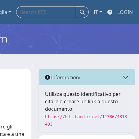
glia
IT
LOGIN
em
Informazioni
Utilizza questo identificativo per
citare o creare un link a questo
documento:
https://hdl.handle.net/11386/4818
493
re gli
nta e a una