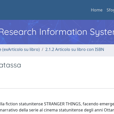
Home
Sfo
l Research Information Syst
 (exArticolo su libro)
2.1.2 Articolo su libro con ISBN
matassa
sulla fiction statunitense STRANGER THINGS, facendo emerge
-narrativo della serie al cinema statunitense degli anni Otta