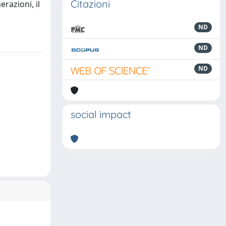
Citazioni
razioni, il
ND
ND
ND
social impact