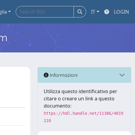
glia
IT
LOGIN
em
Informazioni
Utilizza questo identificativo per
citare o creare un link a questo
documento:
https://hdl.handle.net/11386/4819
210