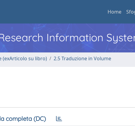
Home
Sfo
l Research Information Syst
 (exArticolo su libro)
2.5 Traduzione in Volume
a completa (DC)