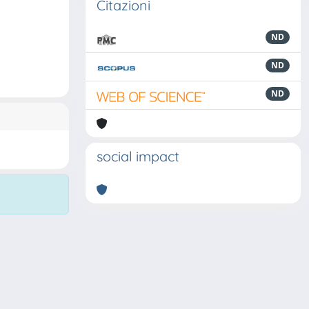
Citazioni
ND
ND
ND
social impact