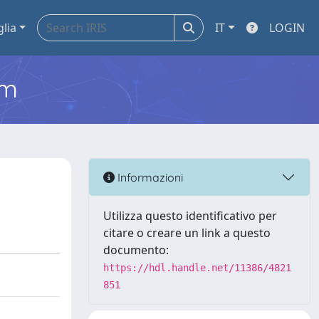
glia
IT
LOGIN
em
Informazioni
Utilizza questo identificativo per
citare o creare un link a questo
documento:
https://hdl.handle.net/11386/4821
851