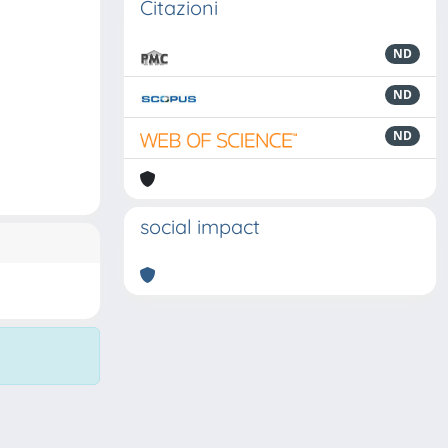
Citazioni
ND
ND
ND
social impact