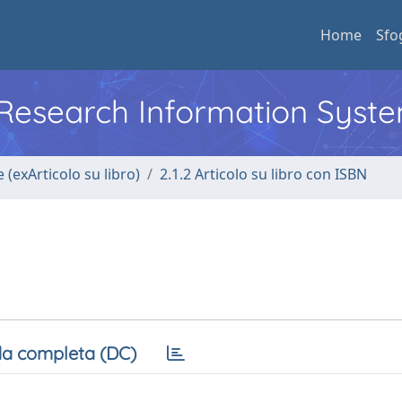
Home
Sfo
l Research Information Syst
 (exArticolo su libro)
2.1.2 Articolo su libro con ISBN
a completa (DC)