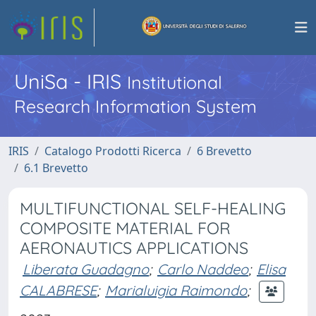
UniSa - IRIS
Institutional
Research Information System
IRIS
Catalogo Prodotti Ricerca
6 Brevetto
6.1 Brevetto
MULTIFUNCTIONAL SELF-HEALING
COMPOSITE MATERIAL FOR
AERONAUTICS APPLICATIONS
Liberata Guadagno
;
Carlo Naddeo
;
Elisa
CALABRESE
;
Marialuigia Raimondo
;