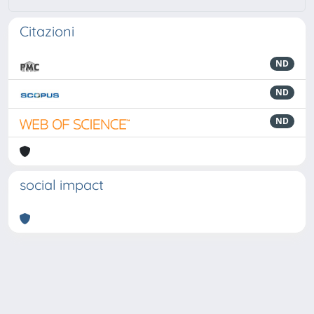
Citazioni
ND
ND
ND
social impact