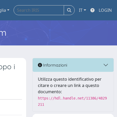
glia
IT
LOGIN
em
opo i
Informazioni
Utilizza questo identificativo per
citare o creare un link a questo
documento:
https://hdl.handle.net/11386/4829
211