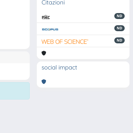
Citazioni
ND
ND
ND
social impact