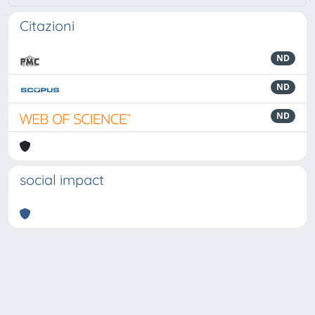
Citazioni
ND
ND
ND
social impact