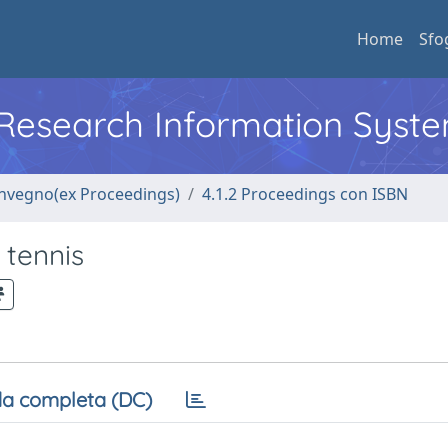
Home
Sfo
l Research Information Syst
convegno(ex Proceedings)
4.1.2 Proceedings con ISBN
 tennis
a completa (DC)