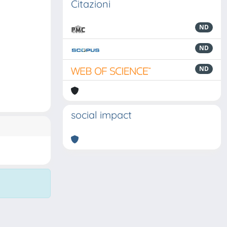
Citazioni
ND
ND
ND
social impact