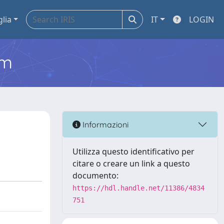
glia
IT
LOGIN
em
Informazioni
Utilizza questo identificativo per
citare o creare un link a questo
documento:
https://hdl.handle.net/11386/4834
751