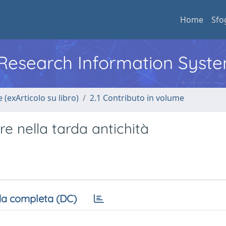
Home
Sfo
l Research Information Syst
 (exArticolo su libro)
2.1 Contributo in volume
re nella tarda antichità
a completa (DC)