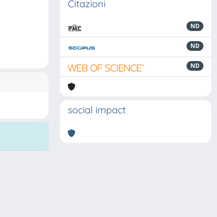
Citazioni
ND
ND
ND
social impact