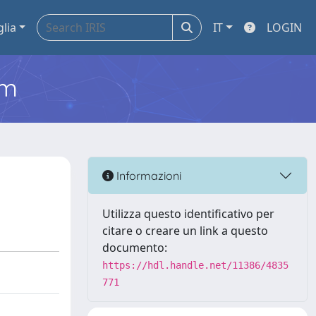
glia
IT
LOGIN
em
Informazioni
Utilizza questo identificativo per
citare o creare un link a questo
documento:
https://hdl.handle.net/11386/4835
771