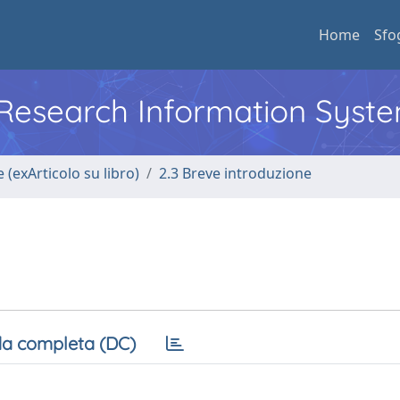
Home
Sfo
l Research Information Syst
 (exArticolo su libro)
2.3 Breve introduzione
a completa (DC)