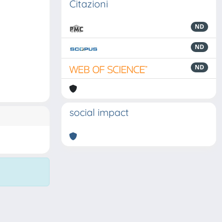
Citazioni
ND
ND
ND
social impact