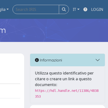
glia
IT
LOGIN
em
Informazioni
Utilizza questo identificativo per
citare o creare un link a questo
documento:
https://hdl.handle.net/11386/4838
353