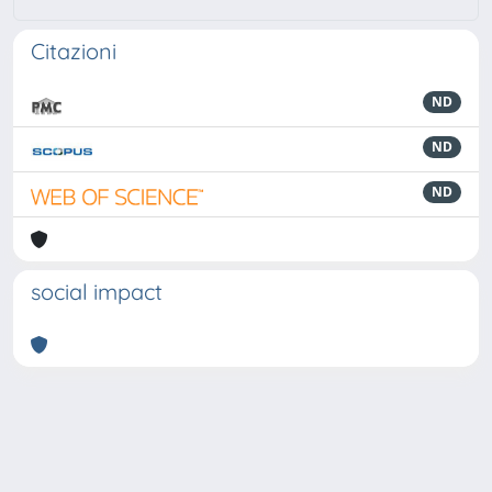
Citazioni
ND
ND
ND
social impact