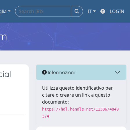
glia
IT
LOGIN
em
ial
Informazioni
Utilizza questo identificativo per
citare o creare un link a questo
documento:
https://hdl.handle.net/11386/4849
374