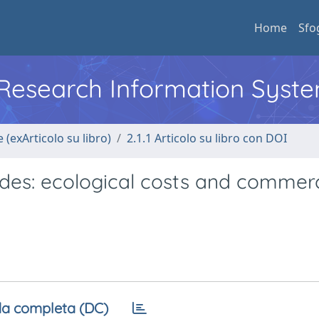
Home
Sfo
l Research Information Syst
 (exArticolo su libro)
2.1.1 Articolo su libro con DOI
cides: ecological costs and commerc
a completa (DC)