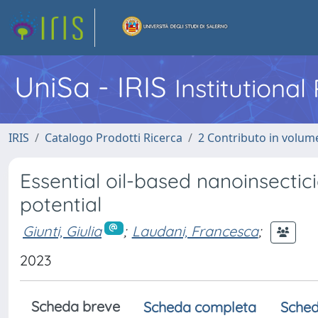
UniSa - IRIS
Institutiona
IRIS
Catalogo Prodotti Ricerca
2 Contributo in volume
Essential oil-based nanoinsecti
potential
Giunti, Giulia
;
Laudani, Francesca
;
2023
Scheda breve
Scheda completa
Sched