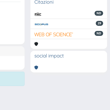
Citazioni
ND
29
ND
social impact