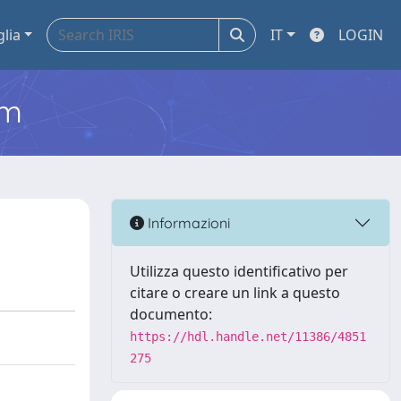
glia
IT
LOGIN
em
Informazioni
Utilizza questo identificativo per
citare o creare un link a questo
documento:
https://hdl.handle.net/11386/4851
275