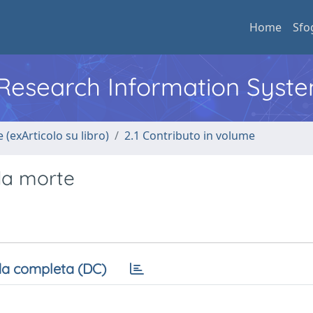
Home
Sfo
l Research Information Syst
 (exArticolo su libro)
2.1 Contributo in volume
 la morte
a completa (DC)