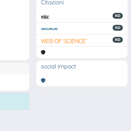
Citazioni
ND
ND
ND
social impact