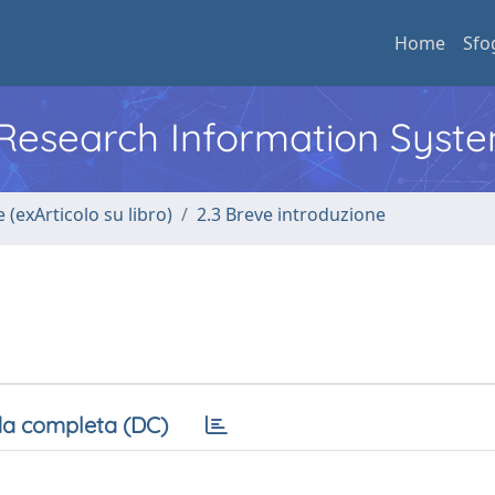
Home
Sfo
l Research Information Syst
 (exArticolo su libro)
2.3 Breve introduzione
a completa (DC)