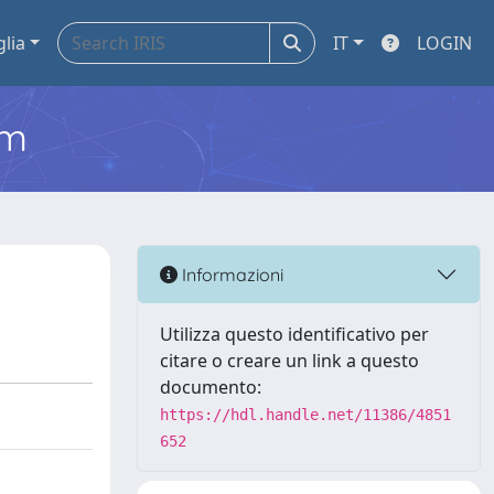
glia
IT
LOGIN
em
Informazioni
Utilizza questo identificativo per
citare o creare un link a questo
documento:
https://hdl.handle.net/11386/4851
652