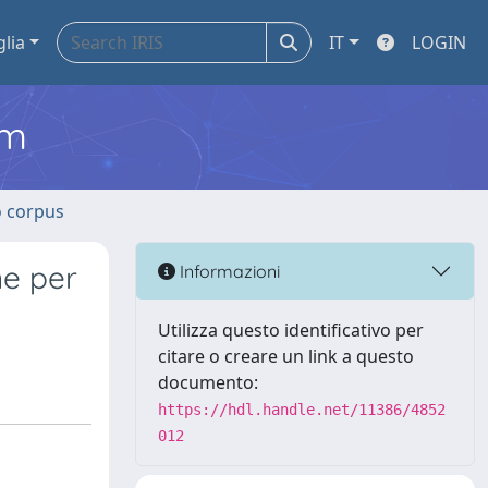
glia
IT
LOGIN
em
o corpus
ne per
Informazioni
Utilizza questo identificativo per
citare o creare un link a questo
documento:
https://hdl.handle.net/11386/4852
012