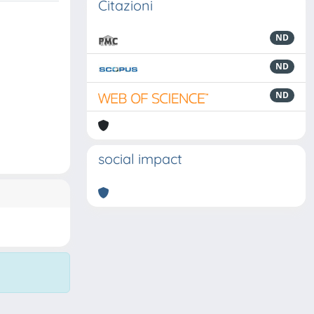
Citazioni
ND
ND
ND
social impact