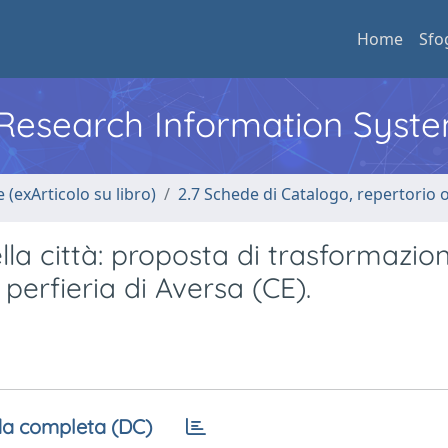
Home
Sfo
l Research Information Syst
 (exArticolo su libro)
2.7 Schede di Catalogo, repertorio 
lla città: proposta di trasformazio
 perfieria di Aversa (CE).
a completa (DC)