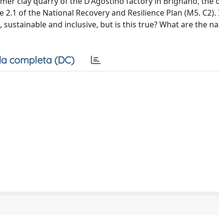
er clay quarry of the D’Agostino factory in Brignano, the o
2.1 of the National Recovery and Resilience Plan (M5. C2). I
 sustainable and inclusive, but is this true? What are the na
a completa (DC)