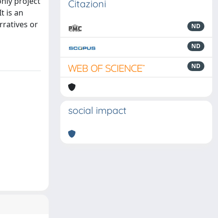
nly project
Citazioni
t is an
rratives or
ND
ND
ND
social impact