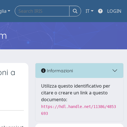
glia
IT
LOGIN
em
oni a
Informazioni
Utilizza questo identificativo per
citare o creare un link a questo
documento:
https://hdl.handle.net/11386/4853
693