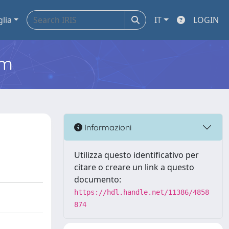
glia
IT
LOGIN
em
Informazioni
Utilizza questo identificativo per
citare o creare un link a questo
documento:
https://hdl.handle.net/11386/4858
874