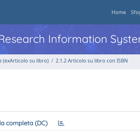
Home
Sfo
l Research Information Syst
 (exArticolo su libro)
2.1.2 Articolo su libro con ISBN
a completa (DC)