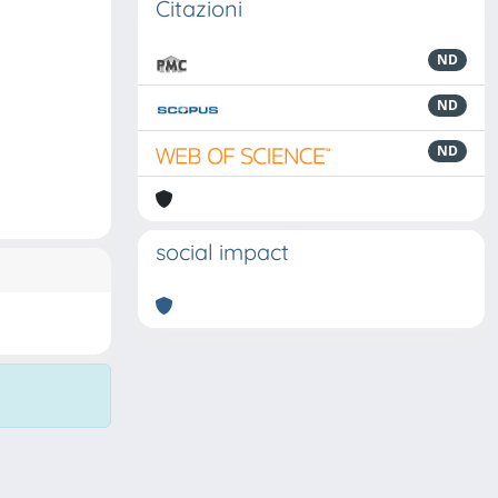
Citazioni
ND
ND
ND
social impact