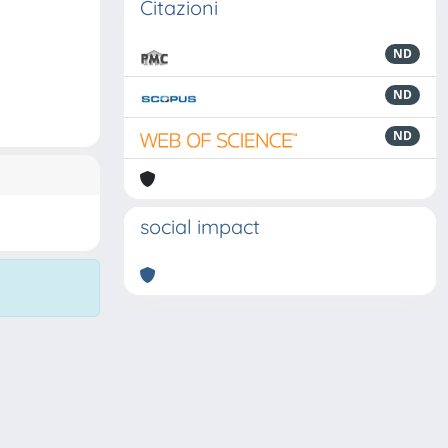
Citazioni
ND
ND
ND
social impact