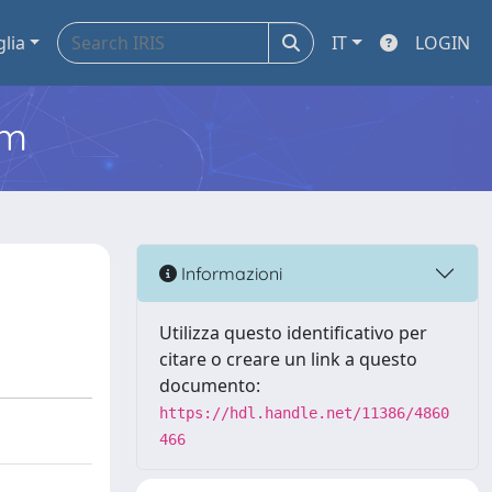
glia
IT
LOGIN
em
Informazioni
Utilizza questo identificativo per
citare o creare un link a questo
documento:
https://hdl.handle.net/11386/4860
466