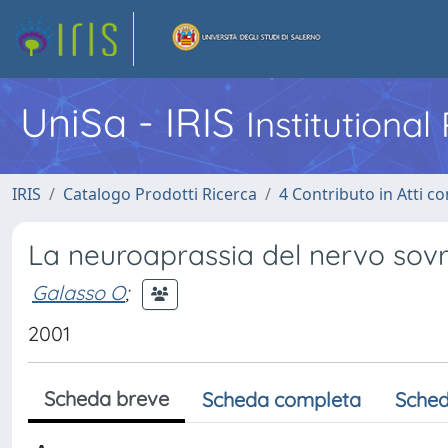
UniSa - IRIS
Institutiona
IRIS
Catalogo Prodotti Ricerca
4 Contributo in Atti 
La neuroaprassia del nervo sov
Galasso O
;
2001
Scheda breve
Scheda completa
Sched