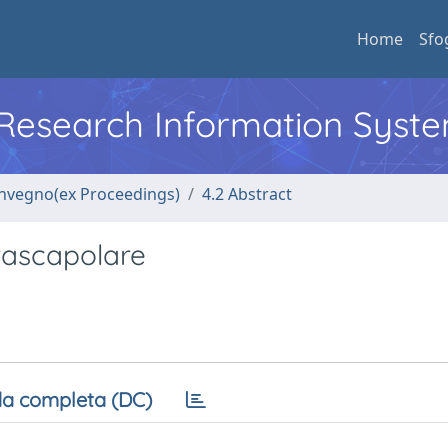
Home
Sfo
l Research Information Syst
convegno(ex Proceedings)
4.2 Abstract
rascapolare
a completa (DC)