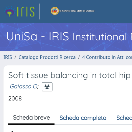
UniSa - IRIS
Institutiona
IRIS
Catalogo Prodotti Ricerca
4 Contributo in Atti 
Soft tissue balancing in total hi
Galasso O
;
2008
Scheda breve
Scheda completa
Sched