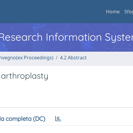
Home
Sfo
l Research Information Syst
convegno(ex Proceedings)
4.2 Abstract
p arthroplasty
a completa (DC)