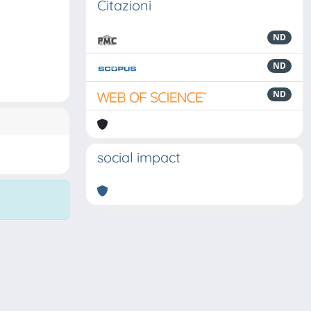
Citazioni
ND
ND
ND
social impact