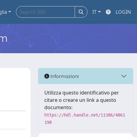
glia
IT
LOGIN
em
Informazioni
Utilizza questo identificativo per
citare o creare un link a questo
documento:
https://hdl.handle.net/11386/4861
198