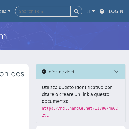
glia
IT
LOGIN
em
ion des
Informazioni
Utilizza questo identificativo per
citare o creare un link a questo
documento:
https://hdl.handle.net/11386/4862
291