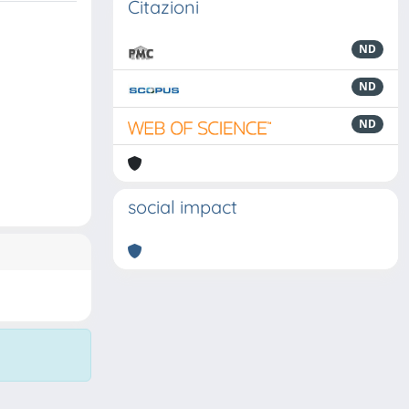
Citazioni
ND
ND
ND
social impact