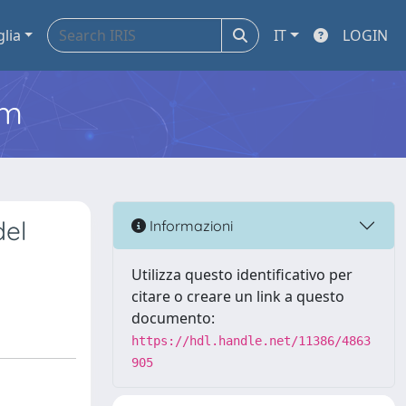
glia
IT
LOGIN
em
del
Informazioni
Utilizza questo identificativo per
citare o creare un link a questo
documento:
https://hdl.handle.net/11386/4863
905