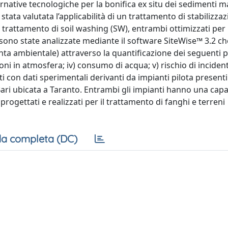
lternative tecnologiche per la bonifica ex situ dei sedimenti m
stata valutata l’applicabilità di un trattamento di stabilizza
n trattamento di soil washing (SW), entrambi ottimizzati per il
a sono state analizzate mediante il software SiteWise™ 3.2 c
onta ambientale) attraverso la quantificazione dei seguenti p
oni in atmosfera; iv) consumo di acqua; v) rischio di incidenti
rati con dati sperimentali derivanti da impianti pilota present
Bari ubicata a Taranto. Entrambi gli impianti hanno una capa
ogettati e realizzati per il trattamento di fanghi e terreni
a completa (DC)