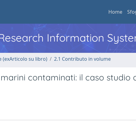
Home
Sfo
l Research Information Syst
 (exArticolo su libro)
2.1 Contributo in volume
 marini contaminati: il caso studio 