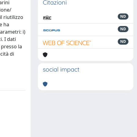
Citazioni
arini
zione/
 riutilizzo
ND
he ha
ND
arametri: i)
. I dati
ND
i presso la
cità di
social impact