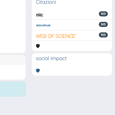
Citazioni
ND
ND
ND
social impact