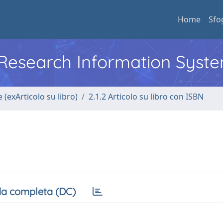
Home
Sfo
l Research Information Syst
 (exArticolo su libro)
2.1.2 Articolo su libro con ISBN
a completa (DC)