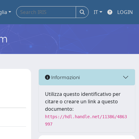
glia
IT
LOGIN
em
Informazioni
Utilizza questo identificativo per
citare o creare un link a questo
documento:
https://hdl.handle.net/11386/4863
997