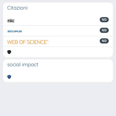
Citazioni
ND
ND
ND
social impact