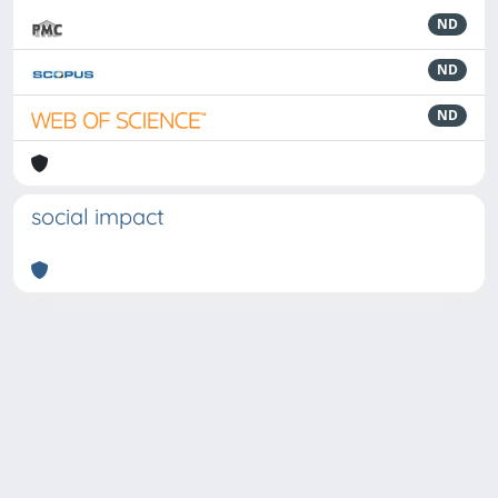
ND
ND
ND
social impact
Powered by
IRIS
-
about IRIS
-
Utilizzo dei cookie
-
Privacy
Copyright © 2026