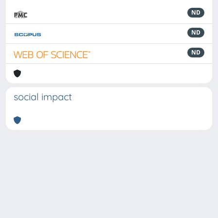
ND
ND
ND
social impact
Powered by
IRIS
-
about IRIS
-
Utilizzo dei cookie
-
Privacy
Copyright © 2026