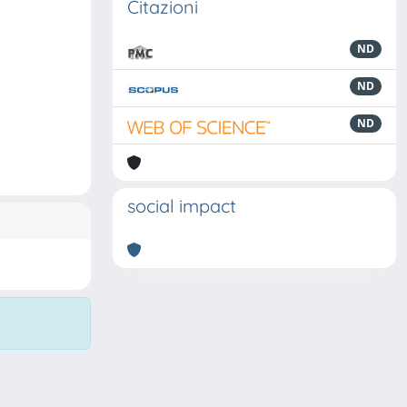
Citazioni
ND
ND
ND
social impact