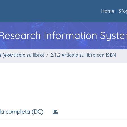
Home
Sfo
l Research Information Syst
 (exArticolo su libro)
2.1.2 Articolo su libro con ISBN
a completa (DC)