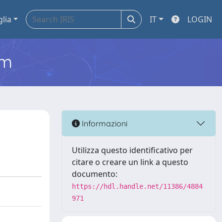
glia
IT
LOGIN
em
Informazioni
Utilizza questo identificativo per
citare o creare un link a questo
documento:
https://hdl.handle.net/11386/4884
971