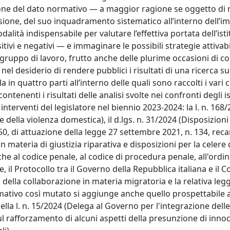
ione del dato normativo — a maggior ragione se oggetto di
visione, del suo inquadramento sistematico all’interno dell’i
dalità indispensabile per valutare l’effettiva portata dell’ist
tivi e negativi — e immaginare le possibili strategie attivabil
el gruppo di lavoro, frutto anche delle plurime occasioni di c
a nel desiderio di rendere pubblici i risultati di una ricerca s
a in quattro parti all’interno delle quali sono raccolti i vari 
ontenenti i risultati delle analisi svolte nei confronti degli is
 interventi del legislatore nel biennio 2023-2024: la l. n. 168
e della violenza domestica), il d.lgs. n. 31/2024 (Disposizioni
150, di attuazione della legge 27 settembre 2021, n. 134, rec
 materia di giustizia riparativa e disposizioni per la celere 
fiche al codice penale, al codice di procedura penale, all'ord
e, il Protocollo tra il Governo della Repubblica italiana e il C
 della collaborazione in materia migratoria e la relativa legg
ativo così mutato si aggiunge anche quello prospettabile 
della l. n. 15/2024 (Delega al Governo per l'integrazione del
ul rafforzamento di alcuni aspetti della presunzione di inno