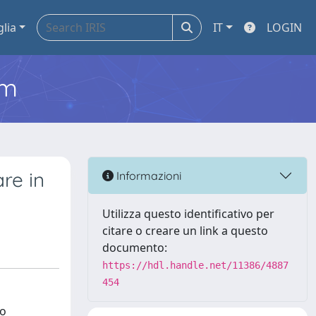
glia
IT
LOGIN
em
re in
Informazioni
Utilizza questo identificativo per
citare o creare un link a questo
documento:
https://hdl.handle.net/11386/4887
454
uo