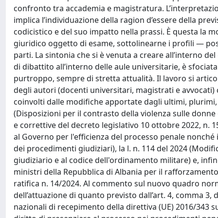
confronto tra accademia e magistratura. L’interpretaz
implica l’individuazione della ragion d’essere della pre
codicistico e del suo impatto nella prassi. È questa la mo
giuridico oggetto di esame, sottolinearne i profili — posi
parti. La sintonia che si è venuta a creare all’interno d
di dibattito all’interno delle aule universitarie, è sfociat
purtroppo, sempre di stretta attualità. Il lavoro si articol
degli autori (docenti universitari, magistrati e avvocati) c
coinvolti dalle modifiche apportate dagli ultimi, plurimi,
(Disposizioni per il contrasto della violenza sulle donne 
e correttive del decreto legislativo 10 ottobre 2022, n. 
al Governo per l'efficienza del processo penale nonché in
dei procedimenti giudiziari), la l. n. 114 del 2024 (Modi
giudiziario e al codice dell'ordinamento militare) e, infin
ministri della Repubblica di Albania per il rafforzamento
ratifica n. 14/2024. Al commento sul nuovo quadro norm
dell’attuazione di quanto previsto dall’art. 4, comma 3, 
nazionali di recepimento della direttiva (UE) 2016/343 s