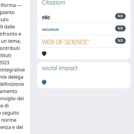
Citazioni
 riforma —
mpianto
ND
ituto
i dalle
ND
onfronto e
u un tema,
ND
contributi
tituti
/2023
social impact
 integrative
ante delega
definizione
inamento
onsiglio dei
e di
a seguito
le norme
cenza e del