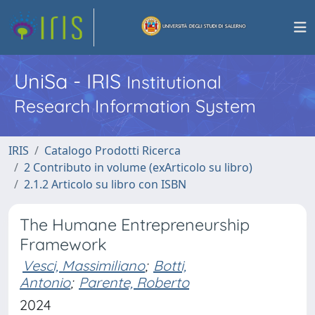
UniSa - IRIS
Institutional
Research Information System
IRIS
Catalogo Prodotti Ricerca
2 Contributo in volume (exArticolo su libro)
2.1.2 Articolo su libro con ISBN
The Humane Entrepreneurship
Framework
Vesci, Massimiliano
;
Botti,
Antonio
;
Parente, Roberto
2024