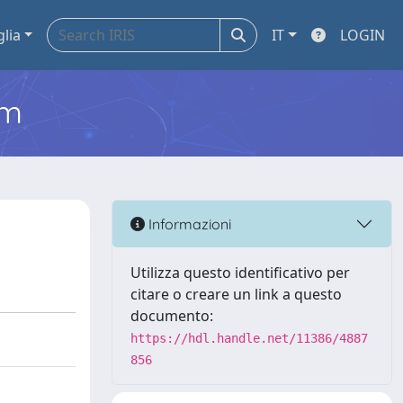
glia
IT
LOGIN
em
Informazioni
Utilizza questo identificativo per
citare o creare un link a questo
documento:
https://hdl.handle.net/11386/4887
856