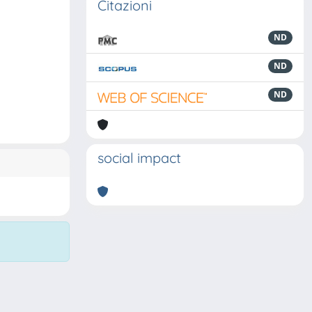
Citazioni
ND
ND
ND
social impact