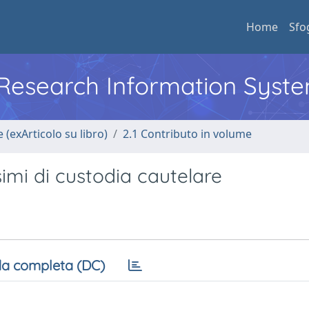
Home
Sfo
l Research Information Syst
 (exArticolo su libro)
2.1 Contributo in volume
imi di custodia cautelare
a completa (DC)