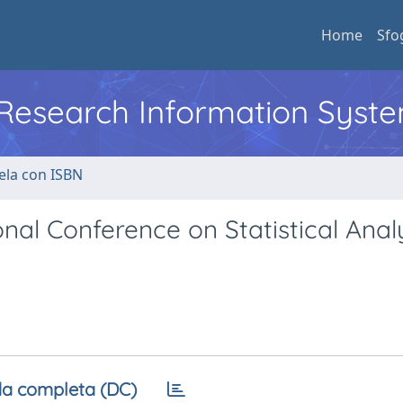
Home
Sfo
l Research Information Syst
ela con ISBN
onal Conference on Statistical Analy
a completa (DC)