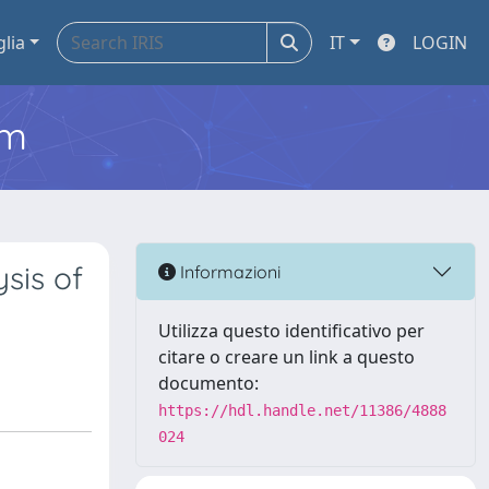
glia
IT
LOGIN
em
sis of
Informazioni
Utilizza questo identificativo per
citare o creare un link a questo
documento:
https://hdl.handle.net/11386/4888
024