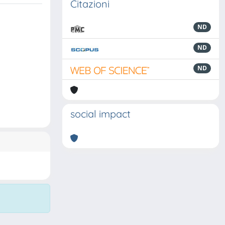
Citazioni
ND
ND
ND
social impact