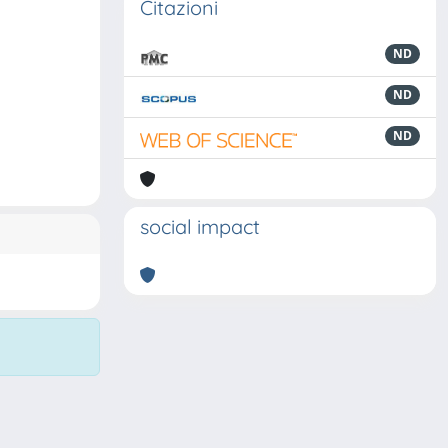
Citazioni
ND
ND
ND
social impact