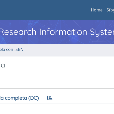
Home
Sfo
l Research Information Syst
ela con ISBN
ia
a completa (DC)