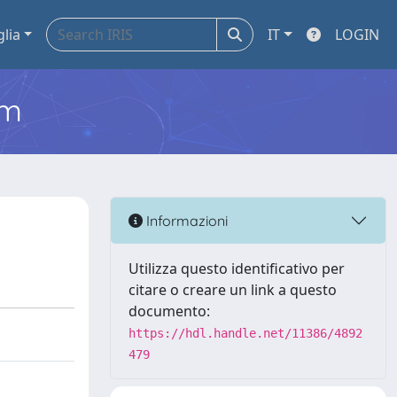
glia
IT
LOGIN
em
Informazioni
Utilizza questo identificativo per
citare o creare un link a questo
documento:
https://hdl.handle.net/11386/4892
479