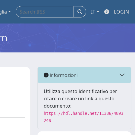
glia
IT
LOGIN
em
Informazioni
Utilizza questo identificativo per
citare o creare un link a questo
documento:
https://hdl.handle.net/11386/4893
246