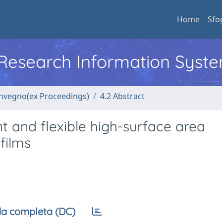
Home
Sfo
l Research Information Syst
convegno(ex Proceedings)
4.2 Abstract
t and flexible high-surface area
films
a completa (DC)