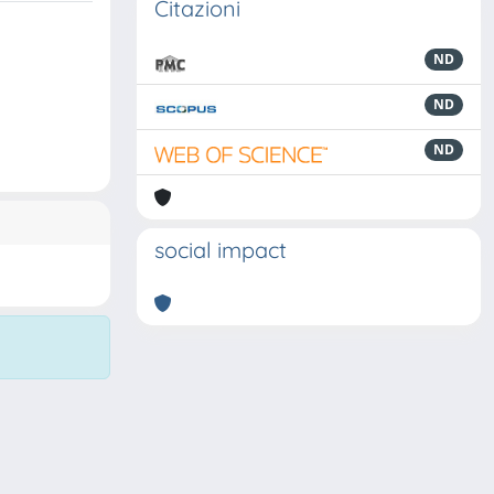
Citazioni
ND
ND
ND
social impact