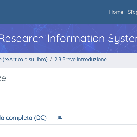
Home
Sfo
l Research Information Syst
 (exArticolo su libro)
2.3 Breve introduzione
ze
a completa (DC)