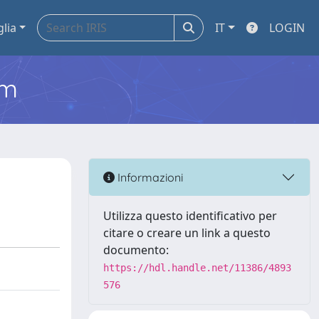
glia
IT
LOGIN
em
Informazioni
Utilizza questo identificativo per
citare o creare un link a questo
documento:
https://hdl.handle.net/11386/4893
576