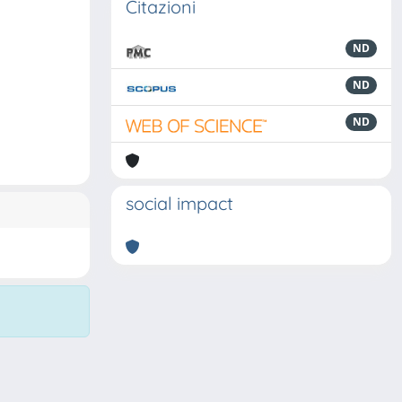
Citazioni
ND
ND
ND
social impact