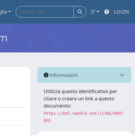
glia
IT
LOGIN
em
Informazioni
Utilizza questo identificativo per
citare o creare un link a questo
documento:
https://hdl.handle.net/11386/4897
855