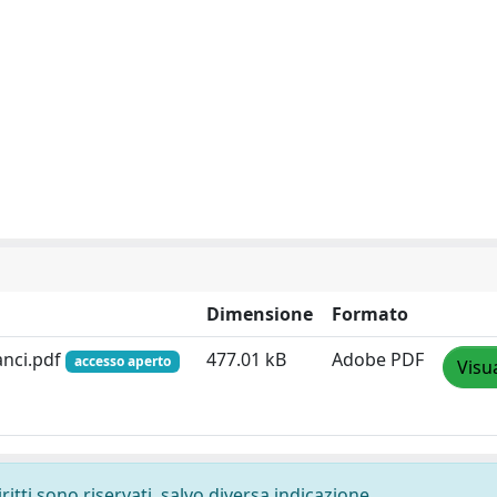
Dimensione
Formato
lanci.pdf
477.01 kB
Adobe PDF
accesso aperto
Visu
ritti sono riservati, salvo diversa indicazione.