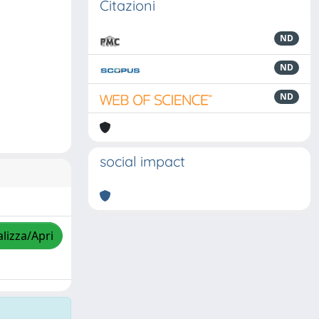
Citazioni
ND
ND
ND
social impact
alizza/Apri