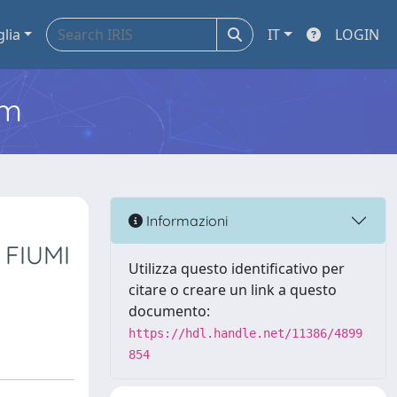
glia
IT
LOGIN
em
Informazioni
 FIUMI
Utilizza questo identificativo per
citare o creare un link a questo
documento:
https://hdl.handle.net/11386/4899
854