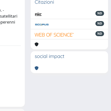
Citazioni
. -
ND
atellitari
onperenni
ND
ND
social impact