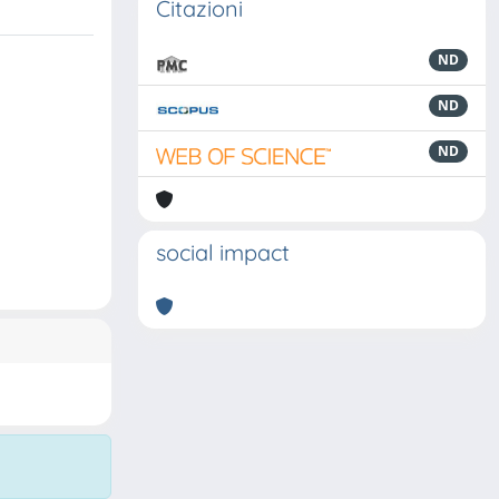
Citazioni
ND
ND
ND
social impact