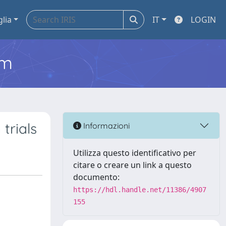
glia
IT
LOGIN
em
trials
Informazioni
Utilizza questo identificativo per
citare o creare un link a questo
documento:
https://hdl.handle.net/11386/4907
155