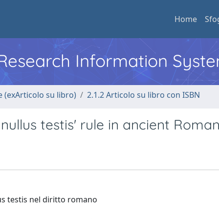
Home
Sfo
l Research Information Syst
 (exArticolo su libro)
2.1.2 Articolo su libro con ISBN
nullus testis' rule in ancient Roman 
us testis nel diritto romano