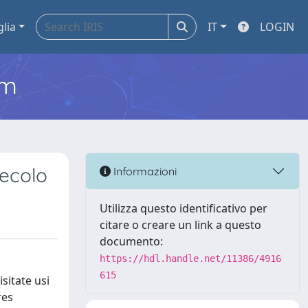
glia
IT
LOGIN
em
secolo
Informazioni
Utilizza questo identificativo per
citare o creare un link a questo
documento:
https://hdl.handle.net/11386/4916
615
isitate usi
res