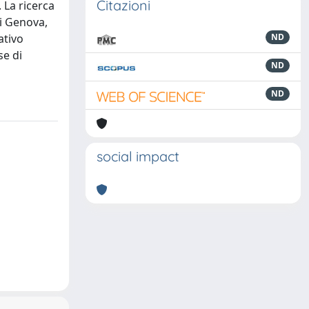
Citazioni
 La ricerca
ui Genova,
ativo
ND
se di
ND
ND
social impact