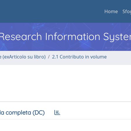
Home
Sfo
l Research Information Syst
 (exArticolo su libro)
2.1 Contributo in volume
a completa (DC)