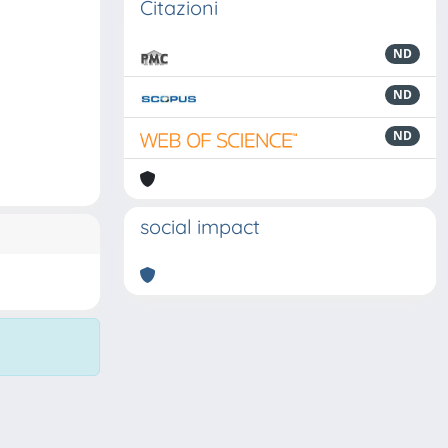
Citazioni
ND
ND
ND
social impact