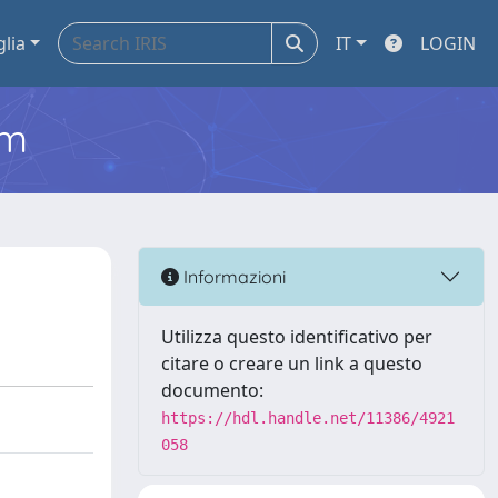
glia
IT
LOGIN
em
Informazioni
Utilizza questo identificativo per
citare o creare un link a questo
documento:
https://hdl.handle.net/11386/4921
058