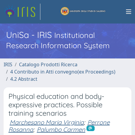
UniSa - IRIS
Institutional
Research Information System
IRIS
Catalogo Prodotti Ricerca
4 Contributo in Atti convegno(ex Proceedings)
4.2 Abstract
Physical education and body-
expressive practices. Possible
training scenarios
Marchesano Maria Virginia
;
Perrone
Rosanna
;
Palumbo Carmen