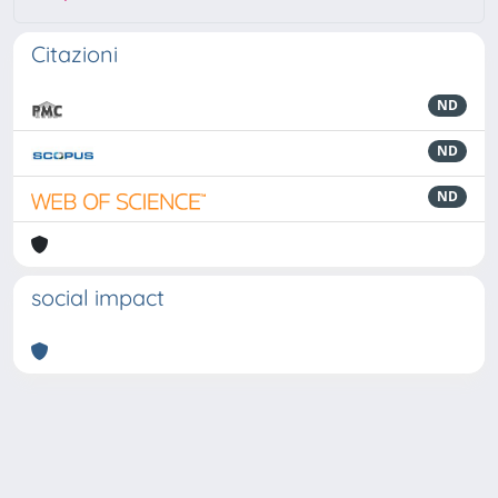
Citazioni
ND
ND
ND
social impact