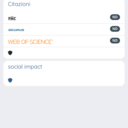
Citazioni
ND
ND
ND
social impact