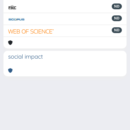
ND
ND
ND
social impact
Powered by
IRIS
-
about IRIS
-
Utilizzo dei cookie
-
Privacy
Copyright © 2026